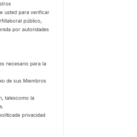
stros
 usted para verificar
fillaboral público,
enida por autoridades
 es necesario para la
opio de sus Miembros
n, talescomo la
a.
olíticade privacidad