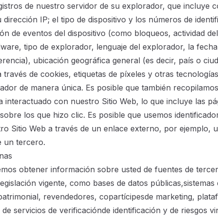
gistros de nuestro servidor de su explorador, que incluye c
u dirección IP; el tipo de dispositivo y los números de identi
ión de eventos del dispositivo (como bloqueos, actividad del
ware, tipo de explorador, lenguaje del explorador, la fecha
erencia), ubicación geográfica general (es decir, país o ciu
 través de cookies, etiquetas de píxeles y otras tecnologías
orador de manera única. Es posible que también recopilamo
a interactuado con nuestro Sitio Web, lo que incluye las pá
 sobre los que hizo clic. Es posible que usemos identificad
ro Sitio Web a través de un enlace externo, por ejemplo, 
e un tercero.
rnas
mos obtener información sobre usted de fuentes de tercer
 legislación vigente, como bases de datos públicas,sistemas
a patrimonial, revendedores, copartícipesde marketing, plat
de servicios de verificaciónde identificación y de riesgos v