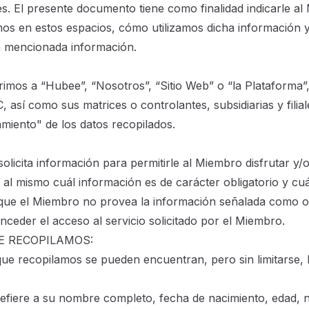
es. El presente documento tiene como finalidad indicarle a
os en estos espacios, cómo utilizamos dicha información 
a mencionada información.
imos a “Hubee”, “Nosotros”, “Sitio Web” o “la Plataforma”
í como sus matrices o controlantes, subsidiarias y filia
amiento" de los datos recopilados.
licita información para permitirle al Miembro disfrutar y/
rá al mismo cuál información es de carácter obligatorio y cu
que el Miembro no provea la información señalada como ob
nceder el acceso al servicio solicitado por el Miembro.
E RECOPILAMOS:
ue recopilamos se pueden encuentran, pero sin limitarse, lo
refiere a su nombre completo, fecha de nacimiento, edad, n